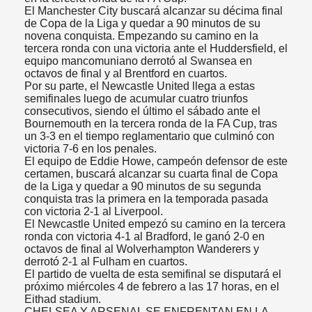
El Manchester City buscará alcanzar su décima final
de Copa de la Liga y quedar a 90 minutos de su
novena conquista. Empezando su camino en la
tercera ronda con una victoria ante el Huddersfield, el
equipo mancomuniano derrotó al Swansea en
octavos de final y al Brentford en cuartos.
Por su parte, el Newcastle United llega a estas
semifinales luego de acumular cuatro triunfos
consecutivos, siendo el último el sábado ante el
Bournemouth en la tercera ronda de la FA Cup, tras
un 3-3 en el tiempo reglamentario que culminó con
victoria 7-6 en los penales.
El equipo de Eddie Howe, campeón defensor de este
certamen, buscará alcanzar su cuarta final de Copa
de la Liga y quedar a 90 minutos de su segunda
conquista tras la primera en la temporada pasada
con victoria 2-1 al Liverpool.
El Newcastle United empezó su camino en la tercera
ronda con victoria 4-1 al Bradford, le ganó 2-0 en
octavos de final al Wolverhampton Wanderers y
derrotó 2-1 al Fulham en cuartos.
El partido de vuelta de esta semifinal se disputará el
próximo miércoles 4 de febrero a las 17 horas, en el
Eithad stadium.
CHELSEA Y ARSENAL SE ENFRENTAN EN LA