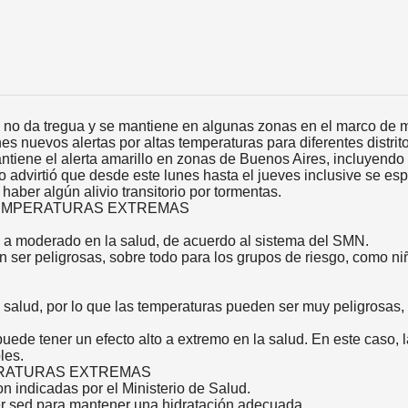
 no da tregua y se mantiene en algunas zonas en el marco de m
 nuevos alertas por altas temperaturas para diferentes distrito
antiene el alerta amarillo en zonas de Buenos Aires, incluyen
 advirtió que desde este lunes hasta el jueves inclusive se es
aber algún alivio transitorio por tormentas.
 TEMPERATURAS EXTREMAS
ve a moderado en la salud, de acuerdo al sistema del SMN.
n ser peligrosas, sobre todo para los grupos de riesgo, como n
a salud, por lo que las temperaturas pueden ser muy peligrosas,
r puede tener un efecto alto a extremo en la salud. En este caso
les.
RATURAS EXTREMAS
 indicadas por el Ministerio de Salud.
er sed para mantener una hidratación adecuada.