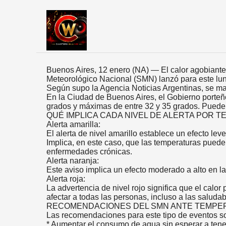
Buenos Aires, 12 enero (NA) — El calor agobiante
Meteorológico Nacional (SMN) lanzó para este lunes
Según supo la Agencia Noticias Argentinas, se m
En la Ciudad de Buenos Aires, el Gobierno porteño
grados y máximas de entre 32 y 35 grados. Puede h
QUÉ IMPLICA CADA NIVEL DE ALERTA POR
Alerta amarilla:
El alerta de nivel amarillo establece un efecto le
Implica, en este caso, que las temperaturas puede
enfermedades crónicas.
Alerta naranja:
Este aviso implica un efecto moderado a alto en l
Alerta roja:
La advertencia de nivel rojo significa que el calo
afectar a todas las personas, incluso a las saludab
RECOMENDACIONES DEL SMN ANTE TEMPE
Las recomendaciones para este tipo de eventos son
* Aumentar el consumo de agua sin esperar a ten