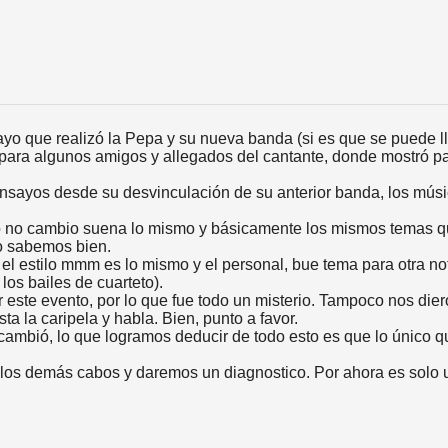
sayo que realizó la Pepa y su nueva banda (si es que se puede l
ow para algunos amigos y allegados del cantante, donde mostró 
nsayos desde su desvinculación de su anterior banda, los músi
o no cambio suena lo mismo y básicamente los mismos temas q
o sabemos bien.
, el estilo mmm es lo mismo y el personal, bue tema para otra n
los bailes de cuarteto).
mar este evento, por lo que fue todo un misterio. Tampoco nos die
sta la caripela y habla. Bien, punto a favor.
cambió, lo que logramos deducir de todo esto es que lo único qu
 los demás cabos y daremos un diagnostico. Por ahora es solo 