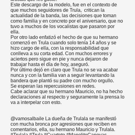
Este descargo de la modelo, fue en el contexto de
que muchos seguidores de Trula, critican la
actualidad de la banda, las decisiones que toman
como familia y en concreto por el aniversario, que no
tuvo a muchos de los vocalistas que pasaron por
ella.
Por otro lado enfatizó el hecho de que su hermano
comenzó en Trula cuando solo tenía 14 años y se
hizo cargo de ella, con la responsabilidad que
conlleva a su corta edad. Con muchos errores y
aciertos pero sigue en pie y nunca dejaron de
trabajar hasta el día de hoy, aseguró.
Por último dejó en claro que Trula no se va acabar
nunca y con la familia van a seguir levantando la
bandera que plantó su padre con mucho orgullo.
Se esperan las repercusiones en redes.
Cabe aclarar que su hermano Mauricio, no ha hecho
declaraciones al respecto y seguramente la prensa lo
va a interpelar con esto.
@vamosalbaile
La dueña de Trulala se manifestó
con mucha bronca por agresiones que reciben en
comentarios, ella, su hermano Mauricio y Trulala.
#Trulala
#Trula
#Cuarteto
#ManolitoCanovas